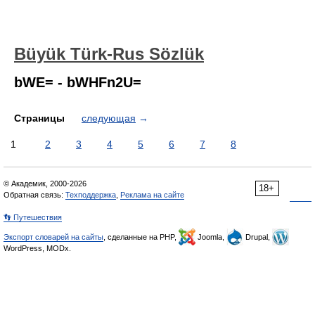
Büyük Türk-Rus Sözlük
bWE= - bWHFn2U=
Страницы
следующая
→
1
2
3
4
5
6
7
8
© Академик, 2000-2026
18+
Обратная связь:
Техподдержка
,
Реклама на сайте
👣 Путешествия
Экспорт словарей на сайты
, сделанные на PHP,
Joomla,
Drupal,
WordPress, MODx.